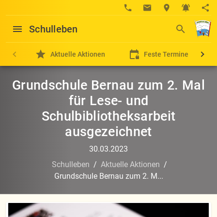
Schulleben
Aktuelle Aktionen
Feste Termine
Grundschule Bernau zum 2. Mal
für Lese- und
Schulbibliotheksarbeit
ausgezeichnet
30.03.2023
Schulleben
/
Aktuelle Aktionen
/
Grundschule Bernau zum 2. M...