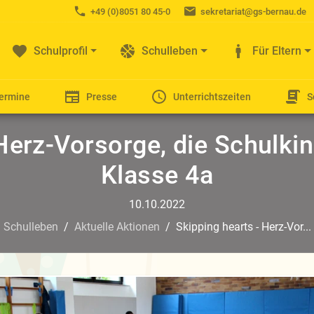
+49 (0)8051 80 45-0
sekretariat@gs-bernau.de
Schulprofil
Schulleben
Für Eltern
Termine
Presse
Unterrichtszeiten
S
 Herz-Vorsorge, die Schulki
Klasse 4a
10.10.2022
Schulleben
/
Aktuelle Aktionen
/
Skipping hearts - Herz-Vor...